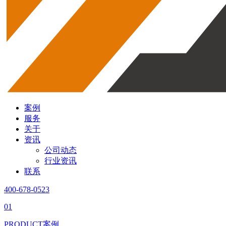
案例
服务
关于
资讯
公司动态
行业资讯
联系
400-678-0523
01
PRODUCT
案例