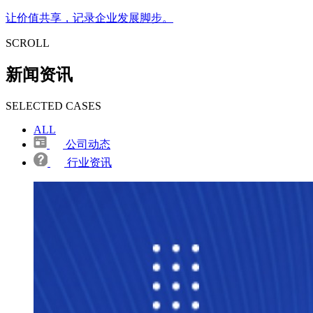
让价值共享，记录企业发展脚步。
SCROLL
新闻资讯
SELECTED CASES
ALL
公司动态
行业资讯